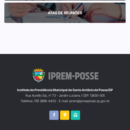
ATAS DE REUNIÕES
Instituto de Previdência Municipal de Santo Antônio de Posse/SP
Rua Aurélio Sia, n° 73 - Jardim Luciana / CEP: 13830-005
Telefone: (19) 3896-4403 - E-mail: iprem@pmsaposse.sp.gov.br