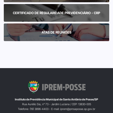
CERTIFICADO DE REGULARIDADE PREVIDENCIÁRIO - CRP
ATAS DE REUNIÕES
Instituto de Previdência Municipal de Santo Antônio de Posse/SP
Rua Aurélio Sia, n° 73 - Jardim Luciana / CEP: 13830-005
Telefone: (19) 3896-4403 - E-mail: iprem@pmsaposse.sp.gov.br