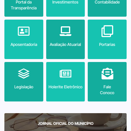
Portal da
Investimentos
Contabilidade
Transparência
Aposentadoria
Avaliação Atuarial
Portarias
Legislação
Holerite Eletrônico
Fale
Conoco
JORNAL OFICIAL DO MUNICÍPIO