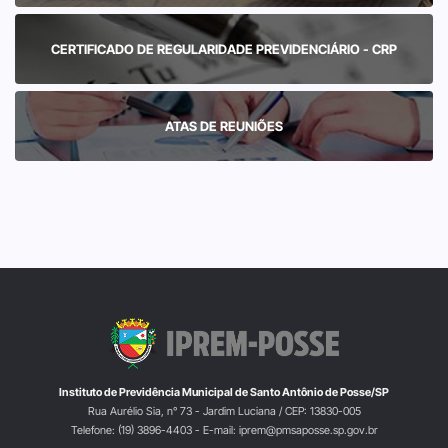
CERTIFICADO DE REGULARIDADE PREVIDENCIÁRIO - CRP
ATAS DE REUNIÕES
Instituto de Previdência Municipal de Santo Antônio de Posse/SP
Rua Aurélio Sia, n° 73 - Jardim Luciana / CEP: 13830-005
Telefone: (19) 3896-4403 - E-mail: iprem@pmsaposse.sp.gov.br