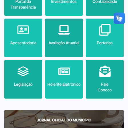
Portal da
Investimentos
Contabilidade
Transparência
Aposentadoria
Avaliação Atuarial
Portarias
Legislação
Holerite Eletrônico
Fale
Conoco
JORNAL OFICIAL DO MUNICÍPIO