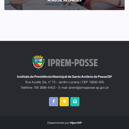
Instituto de Previdência Municipal de Santo Antônio de Posse/SP
Rua Aurélio Sia, n° 73 - Jardim Luciana / CEP: 13830-005
Telefone: (19) 3896-4403 - E-mail: iprem@pmsaposse.sp.gov.br
Desenvolvido por
HiperWP