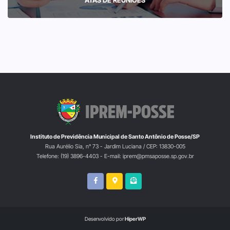
Instituto de Previdência Municipal de Santo Antônio de Posse/SP
Rua Aurélio Sia, n° 73 - Jardim Luciana / CEP: 13830-005
Telefone: (19) 3896-4403 - E-mail: iprem@pmsaposse.sp.gov.br
Desenvolvido por
HiperWP