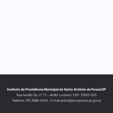
Instituto de Previdência Municipal de Santo Antônio de Posse/SP
Rua Aurélio Sia, n° 73 - Jardim Luciana / CEP: 13830-005
Telefone: (19) 3896-4403 - E-mail: iprem@pmsaposse.sp.gov.br