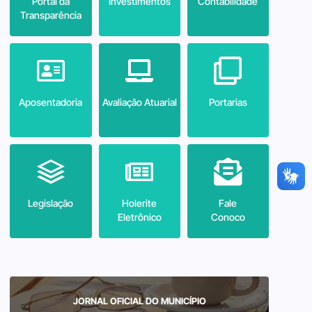
Portal da
Investimentos
Contabilidade
Transparência
Aposentadoria
Avaliação Atuarial
Portarias
Legislação
Holerite
Fale
Eletrônico
Conoco
JORNAL OFICIAL DO MUNICÍPIO