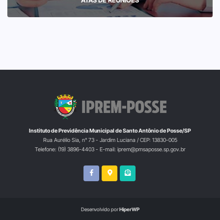
Instituto de Previdência Municipal de Santo Antônio de Posse/SP
Rua Aurélio Sia, n° 73 - Jardim Luciana / CEP: 13830-005
Telefone: (19) 3896-4403 - E-mail: iprem@pmsaposse.sp.gov.br
Desenvolvido por
HiperWP