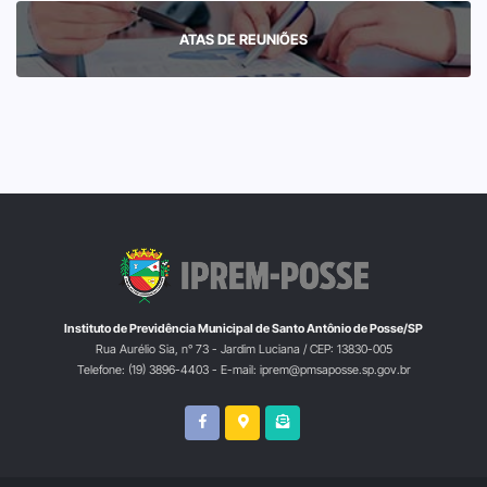
ATAS DE REUNIÕES
Instituto de Previdência Municipal de Santo Antônio de Posse/SP
Rua Aurélio Sia, n° 73 - Jardim Luciana / CEP: 13830-005
Telefone: (19) 3896-4403 - E-mail: iprem@pmsaposse.sp.gov.br