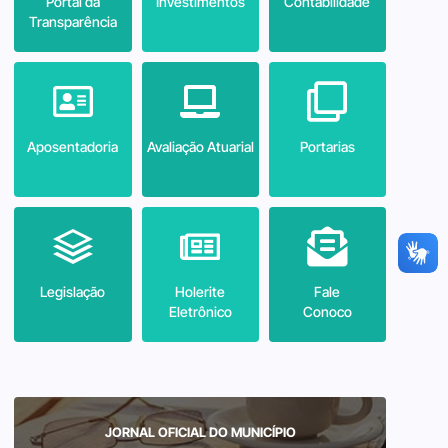
Portal da
Investimentos
Contabilidade
Transparência
Aposentadoria
Avaliação Atuarial
Portarias
Legislação
Holerite
Fale
Eletrônico
Conoco
JORNAL OFICIAL DO MUNICÍPIO