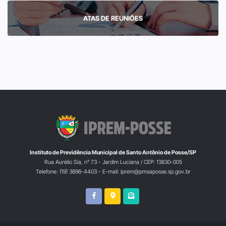
ATAS DE REUNIÕES
Instituto de Previdência Municipal de Santo Antônio de Posse/SP
Rua Aurélio Sia, n° 73 - Jardim Luciana / CEP: 13830-005
Telefone: (19) 3896-4403 - E-mail: iprem@pmsaposse.sp.gov.br