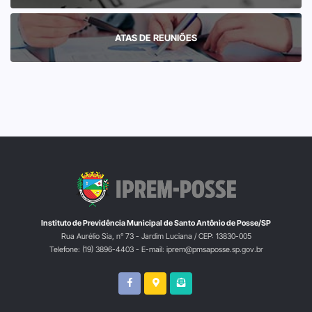
ATAS DE REUNIÕES
Instituto de Previdência Municipal de Santo Antônio de Posse/SP
Rua Aurélio Sia, n° 73 - Jardim Luciana / CEP: 13830-005
Telefone: (19) 3896-4403 - E-mail: iprem@pmsaposse.sp.gov.br