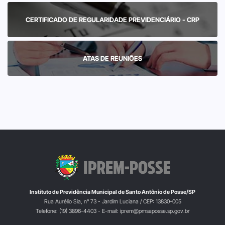
CERTIFICADO DE REGULARIDADE PREVIDENCIÁRIO - CRP
ATAS DE REUNIÕES
Instituto de Previdência Municipal de Santo Antônio de Posse/SP
Rua Aurélio Sia, n° 73 - Jardim Luciana / CEP: 13830-005
Telefone: (19) 3896-4403 - E-mail: iprem@pmsaposse.sp.gov.br