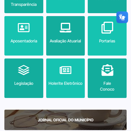
Transparência
Aposentadoria
Avaliação Atuarial
Portarias
Legislação
Holerite Eletrônico
Fale
Conoco
JORNAL OFICIAL DO MUNICÍPIO