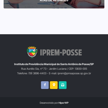
Instituto de Previdência Municipal de Santo Antônio de Posse/SP
Rua Aurélio Sia, n° 73 - Jardim Luciana / CEP: 13830-005
Telefone: (19) 3896-4403 - E-mail: iprem@pmsaposse.sp.gov.br
Desenvolvido por
HiperWP